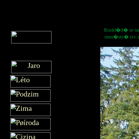
Rozkl�d� se na 
mno�stv� tzv. 